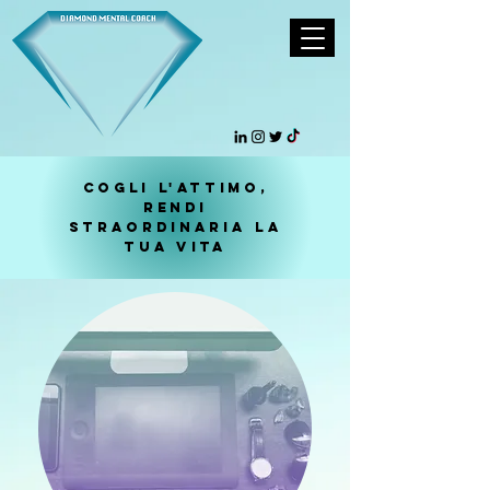
cogli l'attimo,
rendi
straordinaria
la
tua vita